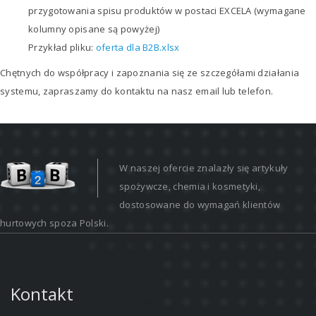
przygotowania spisu produktów w postaci EXCELA (wymagane
kolumny opisane są powyżej)
Przykład pliku:
oferta dla B2B.xlsx
Chętnych do współpracy i zapoznania się ze szczegółami działania
systemu, zapraszamy do kontaktu na nasz email lub telefon.
W naszej ofercie znalazły się artykuły
spożywcze, chemia i kosmetyki,
dostosowane do wymagań klientów
hurtowych spoza Polski.
Kontakt