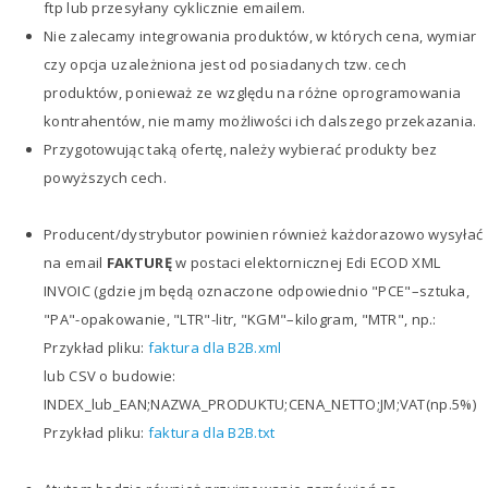
ftp lub przesyłany cyklicznie emailem.
Nie zalecamy integrowania produktów, w których cena, wymiar
czy opcja uzależniona jest od posiadanych tzw. cech
produktów, ponieważ ze względu na różne oprogramowania
kontrahentów, nie mamy możliwości ich dalszego przekazania.
Przygotowując taką ofertę, należy wybierać produkty bez
powyższych cech.
Producent/dystrybutor powinien również każdorazowo wysyłać
na email
FAKTURĘ
w postaci elektornicznej Edi ECOD XML
INVOIC (gdzie jm będą oznaczone odpowiednio "PCE"–sztuka,
"PA"-opakowanie, "LTR"-litr, "KGM"–kilogram, "MTR", np.:
Przykład pliku:
faktura dla B2B.xml
lub CSV o budowie:
INDEX_lub_EAN;NAZWA_PRODUKTU;CENA_NETTO;JM;VAT(np.5%)
Przykład pliku:
faktura dla B2B.txt