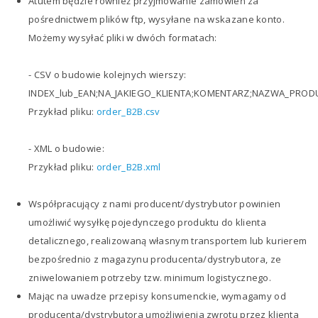
Atutem będzie również przyjmowanie zamówień za
pośrednictwem plików ftp, wysyłane na wskazane konto.
Możemy wysyłać pliki w dwóch formatach:
- CSV o budowie kolejnych wierszy:
INDEX_lub_EAN;NA_JAKIEGO_KLIENTA;KOMENTARZ;NAZWA_PRODU
Przykład pliku:
order_B2B.csv
- XML o budowie:
Przykład pliku:
order_B2B.xml
Współpracujący z nami producent/dystrybutor powinien
umożliwić wysyłkę pojedynczego produktu do klienta
detalicznego, realizowaną własnym transportem lub kurierem
bezpośrednio z magazynu producenta/dystrybutora, ze
zniwelowaniem potrzeby tzw. minimum logistycznego.
Mając na uwadze przepisy konsumenckie, wymagamy od
producenta/dystrybutora umożliwienia zwrotu przez klienta