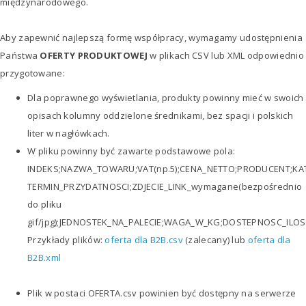
międzynarodowego.
Aby zapewnić najlepszą formę współpracy, wymagamy udostępnienia
Państwa
OFERTY PRODUKTOWEJ
w plikach CSV lub XML odpowiednio
przygotowane:
Dla poprawnego wyświetlania, produkty powinny mieć w swoich
opisach kolumny oddzielone średnikami, bez spacji i polskich
liter w nagłówkach.
W pliku powinny być zawarte podstawowe pola:
INDEKS;NAZWA_TOWARU;VAT(np.5);CENA_NETTO;PRODUCENT;K
TERMIN_PRZYDATNOSCI;ZDJECIE_LINK_wymagane(bezpośrednio
do pliku
gif/jpg);JEDNOSTEK_NA_PALECIE;WAGA_W_KG;DOSTEPNOSC_ILO
Przykłady plików:
oferta dla B2B.csv
(zalecany) lub
oferta dla
B2B.xml
Plik w postaci OFERTA.csv powinien być dostępny na serwerze